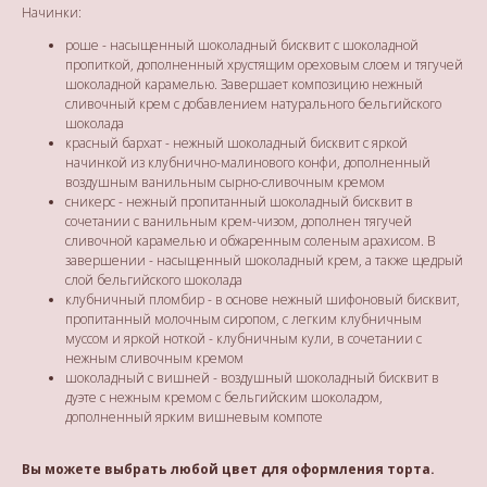
Начинки:
роше - насыщенный шоколадный бисквит с шоколадной
пропиткой, дополненный хрустящим ореховым слоем и тягучей
шоколадной карамелью. Завершает композицию нежный
сливочный крем с добавлением натурального бельгийского
шоколада
красный бархат - нежный шоколадный бисквит с яркой
начинкой из клубнично-малинового конфи, дополненный
воздушным ванильным сырно-сливочным кремом
сникерс - нежный пропитанный шоколадный бисквит в
сочетании с ванильным крем-чизом, дополнен тягучей
сливочной карамелью и обжаренным соленым арахисом. В
завершении - насыщенный шоколадный крем, а также щедрый
слой бельгийского шоколада
клубничный пломбир - в основе нежный шифоновый бисквит,
пропитанный молочным сиропом, с легким клубничным
муссом и яркой ноткой - клубничным кули, в сочетании с
нежным сливочным кремом
шоколадный с вишней - воздушный шоколадный бисквит в
дуэте с нежным кремом с бельгийским шоколадом,
дополненный ярким вишневым компоте
Вы можете выбрать любой цвет для оформления торта.