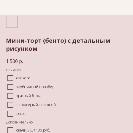
Мини-торт (бенто) с детальным
рисунком
1 500
р.
Начинка
сникерс
клубничный пломбир
красный бархат
шоколадный с вишней
роше
Дополнительно
свечи 3 шт 100 руб.