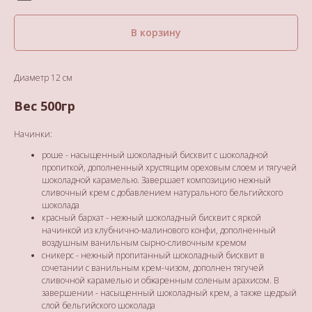
В корзину
Диаметр 12 см
Вес 500гр
Начинки:
роше - насыщенный шоколадный бисквит с шоколадной
пропиткой, дополненный хрустящим ореховым слоем и тягучей
шоколадной карамелью. Завершает композицию нежный
сливочный крем с добавлением натурального бельгийского
шоколада
красный бархат - нежный шоколадный бисквит с яркой
начинкой из клубнично-малинового конфи, дополненный
воздушным ванильным сырно-сливочным кремом
сникерс - нежный пропитанный шоколадный бисквит в
сочетании с ванильным крем-чизом, дополнен тягучей
сливочной карамелью и обжаренным соленым арахисом. В
завершении - насыщенный шоколадный крем, а также щедрый
слой бельгийского шоколада